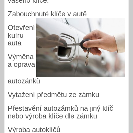
vašeho klíče.
Zabouchnuté klíče v autě
Otevření
kufru
auta
Výměna
a oprava
autozánků
Vytažení předmětu ze zámku
Přestavění autozámků na jiný klíč
nebo výroba klíče dle zámku
Výroba autoklíčů